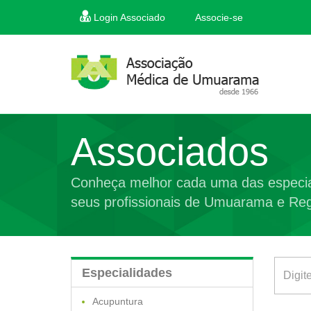
Login Associado
Associe-se
Associados
Conheça melhor cada uma das especia
seus profissionais de Umuarama e Reg
Especialidades
Acupuntura