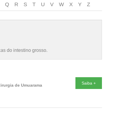
Q
R
S
T
U
V
W
X
Y
Z
s do intestino grosso.
Saiba +
 Cirurgia de Umuarama