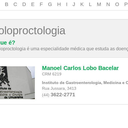
B
C
D
E
F
G
H
I
J
K
L
M
N
O
P
oloproctologia
ue é?
loproctologia é uma especialidade médica que estuda as doença
Manoel Carlos Lobo Bacelar
CRM 6219
Instituto de Gastroenterologia, Medicina e
Rua Jussara, 3413
3622-2771
(44)