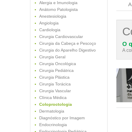
Alergia e Imunologia
A
Anátomo Patologista
Anestesiologia
Angiologia
C
Cardiologia
Cirurgia Cardiovascular
O q
Cirurgia da Cabeça e Pescoço
Cirurgia do Aparelho Digestivo
A co
Cirurgia Geral
Cirurgia Oncológica
Cirurgia Pediátrica
Cirurgia Plástica
Cirurgia Torácica
Cirurgia Vascular
Clínica Médica
Coloproctologia
Dermatologia
Diagnóstico por Imagem
Endocrinologia
Endocrinologia Pediátrica